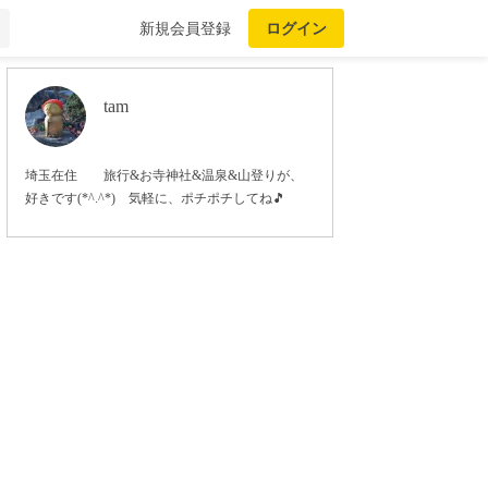
新規会員登録
ログイン
tam
埼玉在住 旅行&お寺神社&温泉&山登りが、
好きです(*^.^*) 気軽に、ポチポチしてね🎵