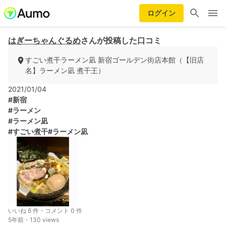
ログイン
はぎーちゃんぐるめ
さんが投稿した口コミ
すごい煮干ラーメン凪 新宿ゴールデン街店本館（【旧店
名】ラーメン凪 煮干王）
2021/01/04
#新宿
#ラーメン
#ラーメン凪
#すごい煮干
#ラーメン凪
いいね 6 件・コメント 0 件
5年前・130 views