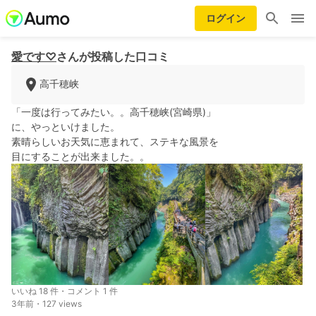
ログイン
愛です♡
さんが投稿した口コミ
高千穂峡
「一度は行ってみたい。。高千穂峡(宮崎県)」
に、やっといけました。
素晴らしいお天気に恵まれて、ステキな風景を
目にすることが出来ました。。
いいね 18 件・コメント 1 件
3年前・127 views