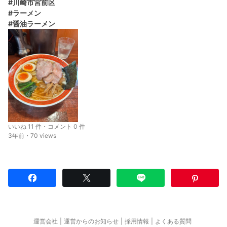
#川崎市宮前区
#ラーメン
#醤油ラーメン
いいね 11 件・コメント 0 件
3年前・70 views
運営会社
運営からのお知らせ
採用情報
よくある質問