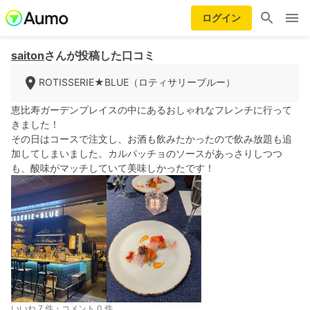
ログイン
saiton
さんが投稿した口コミ
ROTISSERIE★BLUE（ロティサリーブルー）
恵比寿ガーデンプレイスの中にあるおしゃれなフレンチに行って
きました！
その日はコースで注文し、お酒も飲みたかったので飲み放題も追
加してしまいました。カルパッチョのソースがあっさりしつつ
も、酸味がマッチしていて美味しかったです！
いいね 7 件・コメント 0 件