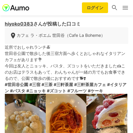
ログイン
hiyoko0383
さんが投稿した口コミ
カフェ ラ・ボエム 世田谷（Cafe La Boheme）
近所でおしゃれランチ🍝
世田谷公園で散歩した後三宿方面へ歩くとおしゃれなイタリアン
カフェがあります💐
今回は友人とニョッキ、パスタ、ズコットをいただきました🍰こ
のお店はテラスもあって、わんちゃんが一緒の方でもお食事でき
るので、公園で散歩の後におすすめです🐕❣️
#世田谷公園
#三宿
#三茶
#三軒茶屋
#三軒茶屋カフェ
#イタリア
ン
#パスタ
#ニョッキ
#ズコット
#フルーツ
#ケーキ