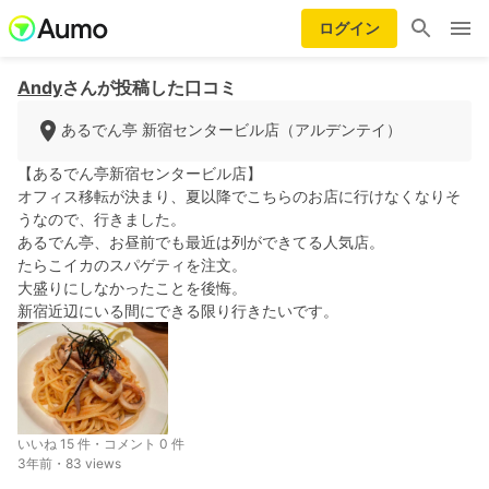
ログイン
Andy
さんが投稿した口コミ
あるでん亭 新宿センタービル店（アルデンテイ）
【あるでん亭新宿センタービル店】
オフィス移転が決まり、夏以降でこちらのお店に行けなくなりそ
うなので、行きました。
あるでん亭、お昼前でも最近は列ができてる人気店。
たらこイカのスパゲティを注文。
大盛りにしなかったことを後悔。
新宿近辺にいる間にできる限り行きたいです。
いいね 15 件・コメント 0 件
3年前・83 views