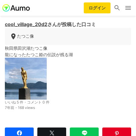
ログイン
cool_village_20d2
さんが投稿した口コミ
たつこ像
秋田県田沢湖たつこ像
龍になったたつこ姫の伝説が残る湖
いいね 5 件・コメント 0 件
7年前・168 views