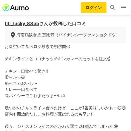
ログイン
titi_lucky_88bb
さんが投稿した口コミ
海南鶏飯食堂 恵比寿（ハイナンジーファンショクドウ）
お腹空いて食べログ検索で初訪問😚
チキンライスとココナッツチキンカレーのセットを注文☝️
チキン一口食べて驚き‼️
柔らかっ🤭
めっちゃおいし〜
カレー一口食べて
スパイシーでこれまたうま〜い🤙
幾つかのチキンライス食べたけど、ここが1番美味しいかもー😆😆
店内も開放的だし、お料理が運ばれるのも早い❗️
後々、ジャスミンライスのおかわり🆗で2杯頼んでしまった😂