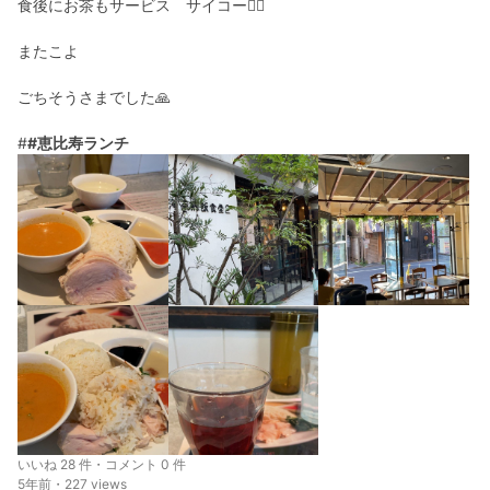
食後にお茶もサービス サイコー🙆‍♀️
またこよ
ごちそうさまでした🙏
#
#恵比寿ランチ
いいね 28 件・コメント 0 件
5年前・227 views