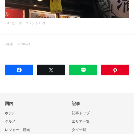
いいね 0 件・コメント 0 件
5年前・51 views
国内
記事
ホテル
記事トップ
グルメ
エリア一覧
レジャー・観光
タグ一覧