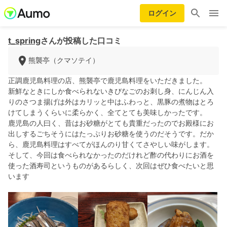
ログイン
t_spring
さんが投稿した口コミ
熊襲亭（クマソテイ）
正調鹿児島料理の店、熊襲亭で鹿児島料理をいただきました。
新鮮なときにしか食べられないきびなごのお刺し身、にんじん入
りのさつま揚げは外はカリッと中はふわっと、黒豚の煮物はとろ
けてしまうくらいに柔らかく、全てとても美味しかったです。
鹿児島の人曰く、昔はお砂糖がとても貴重だったのでお殿様にお
出しするごちそうにはたっぷりお砂糖を使うのだそうです。だか
ら、鹿児島料理はすべてがほんのり甘くてさやしい味がします。
そして、今回は食べられなかったのだけれど酢の代わりにお酒を
使った酒寿司というものがあるらしく、次回はぜひ食べたいと思
います