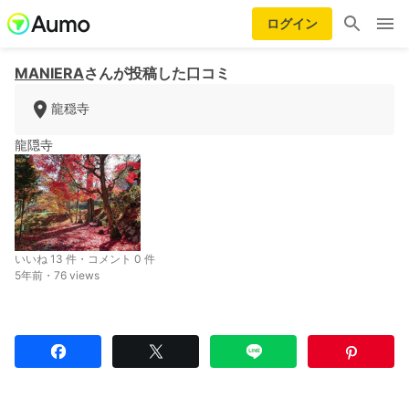
ログイン
MANIERA
さんが投稿した口コミ
龍穏寺
龍隠寺
いいね 13 件・コメント 0 件
5年前・76 views