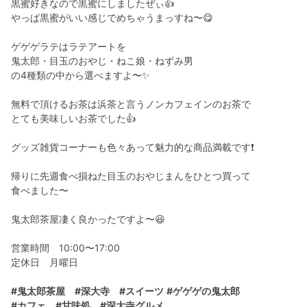
黒蜜好きなので黒蜜にしましたぜぃ👍
やっぱ黒蜜がいい感じでめちゃうまっすね〜😋
ゲゲゲラテはラテアートを
鬼太郎・目玉のおやじ・ねこ娘・ねずみ男
の4種類の中から選べますよ〜✨
無料で頂けるお茶は浜茶と言うノンカフェインのお茶で
とても美味しいお茶でした👍
グッズ雑貨コーナーも色々あって魅力的な商品満載です❗️
帰りに先週食べ損ねた目玉のおやじまんをひとつ買って
食べました〜
鬼太郎茶屋凄く良かったですよ〜😆
営業時間 10:00〜17:00
定休日 月曜日
#鬼太郎茶屋
#深大寺
#スイーツ
#ゲゲゲの鬼太郎
#カフェ
#甘味処
#深大寺グルメ