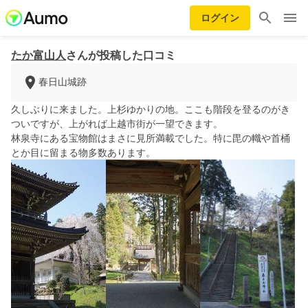
ログイン
たか富山人
さんが投稿した口コミ
春日山城跡
久しぶりに来ました。上杉ゆかりの地。ここも階段を登るのがき
ついですが、上がれば上越市街が一望できます。
林泉寺にある宝物館はまさに見所満載でした。特に毘の幟や首桶
とか目に留まる物多数あります。