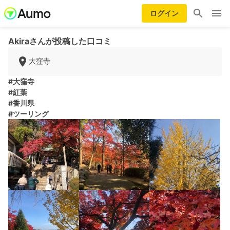
ログイン
Akira
さんが投稿した口コミ
大窪寺
#大窪寺
#紅葉
#香川県
#ツーリング