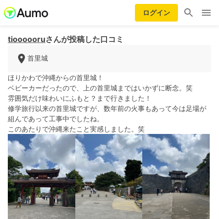
ログイン
tioooooru
さんが投稿した口コミ
首里城
ほりかわで沖縄からの首里城！
ベビーカーだったので、上の首里城まではいかずに断念。笑
雰囲気だけ味わいにふもと？まで行きました！
修学旅行以来の首里城ですが、数年前の火事もあって今は足場が
組んであって工事中でしたね。
このあたりで沖縄来たこと実感しました。笑