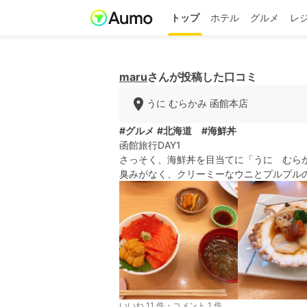
トップ
ホテル
グルメ
レ
maru
さんが投稿した口コミ
うに むらかみ 函館本店
#グルメ
#北海道
#海鮮丼
函館旅行DAY1
さっそく、海鮮丼を目当てに「うに むら
臭みがなく、クリーミーなウニとプルプルの
いいね 11 件・コメント 1 件