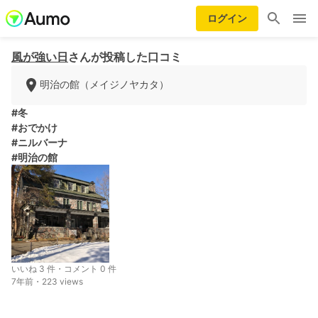
ログイン
風が強い日
さんが投稿した口コミ
明治の館（メイジノヤカタ）
#冬
#おでかけ
#ニルバーナ
#明治の館
いいね 3 件・コメント 0 件
7年前・223 views