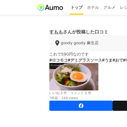
トップ
ホテル
グルメ
レ
すもも
さんが投稿した口コミ
goody goody 麻生店
これで590円なのです
#ロコモコ
#デミグラスソース
#うま
#おで
#
いいね 3 件・コメント 0 件
7年前・249 views