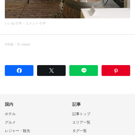
いいね 0 件・コメント 0 件
5年前・31 views
国内
記事
ホテル
記事トップ
グルメ
エリア一覧
レジャー・観光
タグ一覧