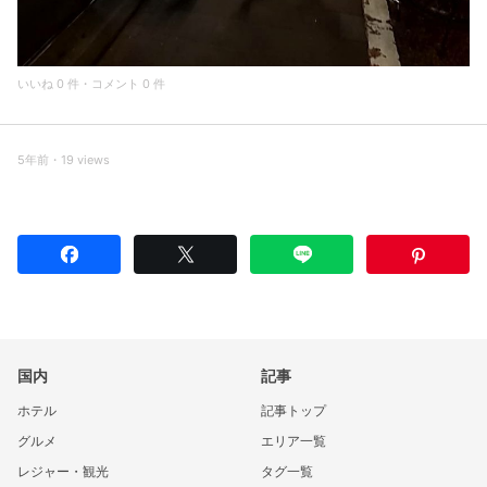
いいね 0 件・コメント 0 件
5年前・19 views
国内
記事
ホテル
記事トップ
グルメ
エリア一覧
レジャー・観光
タグ一覧