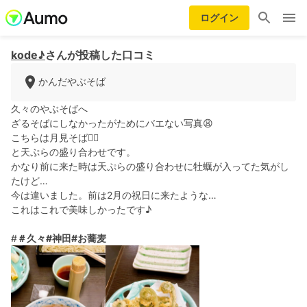
ログイン
kode♪
さんが投稿した口コミ
かんだやぶそば
久々のやぶそばへ
ざるそばにしなかったがためにバエない写真😩
こちらは月見そば💁‍♀️
と天ぷらの盛り合わせです。
かなり前に来た時は天ぷらの盛り合わせに牡蠣が入ってた気がし
たけど…
今は違いました。前は2月の祝日に来たような…
これはこれで美味しかったです♪
#
＃久々
#神田
#お蕎麦