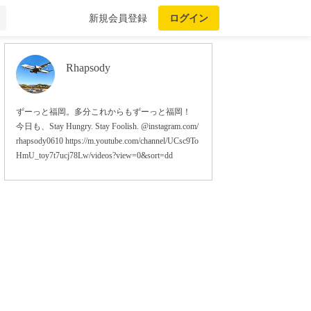
新規会員登録
ログイン
Rhapsody
ずーっと福岡。多分これからもずーっと福岡！
今日も、Stay Hungry. Stay Foolish. @instagram.com/
rhapsody0610 https://m.youtube.com/channel/UCsc9To
HmU_toy7t7ucj78Lw/videos?view=0&sort=dd