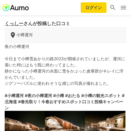
ログイン
くっしー
さんが投稿した口コミ
小樽運河
夜の小樽運河
今日まで小樽雪あかりの路2023が開催されていましたが、運河に
着いた時にはもう既に終わってました。
静かになった小樽運河の水面に雪をかぶった倉庫群がキレイに浮
かんでいました。
ジグソーパズルに使われそうな感じの写真が撮れました。
#小樽運河
#夜の小樽運河
#小樽
#おたる
#小樽の観光スポット
#
北海道
#春先取り！今春おすすめスポット口コミ投稿キャンペー
ン