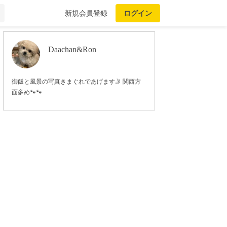
新規会員登録
ログイン
Daachan&Ron
御飯と風景の写真きまぐれであげます🤳 関西方
面多め🐾🐾