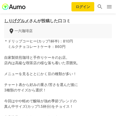
ログイン
しりげグルメ
さんが投稿した口コミ
一六珈琲店
＊ドリップコーヒー(カップ1杯半)：810円
ミルクチョコレートケーキ：860円
自家製焙煎珈琲と手作りケーキのお店。
店内は高級な喫茶店の様な落ち着いた雰囲気。
メニューを見るととにかく豆の種類が多い！
チャート表から好みの重さ/苦さを選んだ後に
3種類のサイズから選択！
今回はやや軽めで酸味が強め季節ブレンドの
真ん中サイズ(カップ1.5杯分)をチョイス！