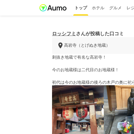
トップ
ホテル
グルメ
レ
ロッシフミ
さんが投稿した口コミ
高岩寺（とげぬき地蔵）
刺抜き地蔵で有名な高岩寺！
今のお地蔵様は二代目のお地蔵様！
初代は今のお地蔵様の後ろの木戸の奥に祀