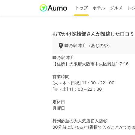
トップ
ホテル
グルメ
レ
おでかけ探検部
さんが投稿した口コミ
味乃家 本店（あじのや）
味乃家 本店
【住所】大阪府大阪市中央区難波1-7-16
営業時間
[火～木・日祝] 11：00～22：00
[金・土] 11：00～22：30
定休日
月曜日
行列必至の大人気店初入店😍
30分前に訪れると1番目で入ることができ