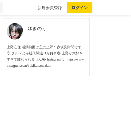
新規会員登録
ログイン
ゆきのり
上野在住 活動範囲は主に上野〜赤坂見附間です
😊 グルメと寺社仏閣巡りが好き😆 上野が大好き
すぎて離れられません😭 Instagramは↓ https://www.
instagram.com/yukikun.owakon