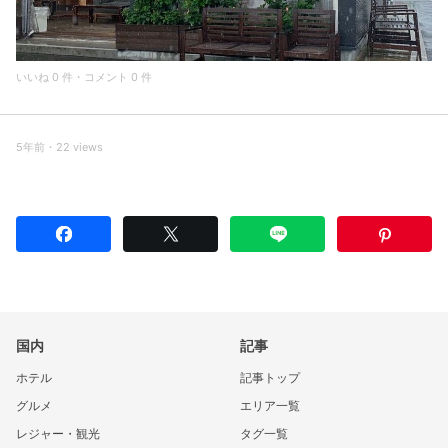
いいね 0 件・コメント 0 件
5年前・22 views
国内
記事
ホテル
記事トップ
グルメ
エリア一覧
レジャー・観光
タグ一覧