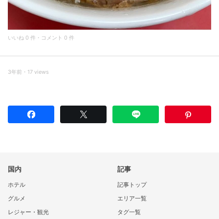
いいね 0 件・コメント 0 件
3年前・17 views
国内
記事
ホテル
記事トップ
グルメ
エリア一覧
レジャー・観光
タグ一覧