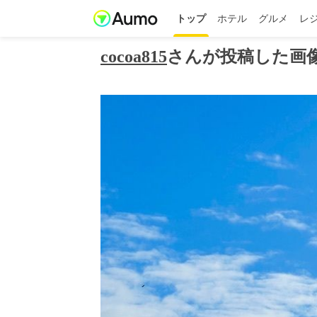
トップ
ホテル
グルメ
レ
cocoa815
さんが投稿した画