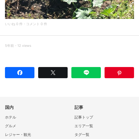
いいね 0 件・コメント 0 件
5年前・12 views
国内
記事
ホテル
記事トップ
グルメ
エリア一覧
レジャー・観光
タグ一覧