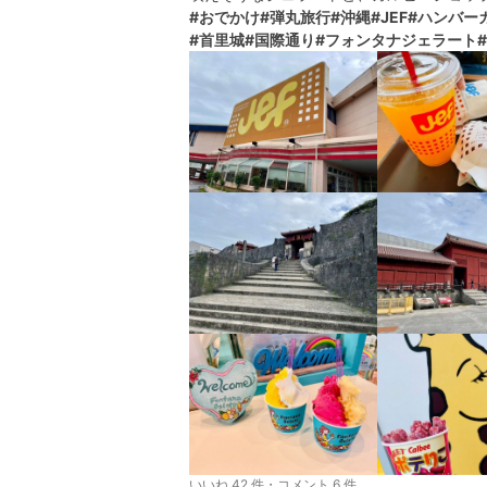
#おでかけ
#弾丸旅行
#沖縄
#JEF
#ハンバー
#首里城
#国際通り
#フォンタナジェラート
いいね 42 件・コメント 6 件