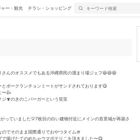
ジャー・観光
チラシ・ショッピング
さんのオススメでもある沖縄県民の溜まり場ジェフ😆😆😆
ーとポークランチョンミートがサンドされております😋
〜👍
ジ🍄のきのこバーガーという笑笑
がっていました💡7枚目の白い建物付近にメインの首里城が再築さ
のでそのまま国際通りでおやつタイム🍧
プで揚げたてのめちゃウマポテりこを頂きました〜😋