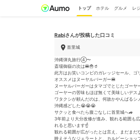
トップ
ホテル
グルメ
レ
Rabi
さんが投稿した口コミ
首里城
沖縄弾丸旅行④〜
斎場御嶽の次は🍔🍟🥤
此方はお笑いコンビのガレッジセール、ゴリ
オススメはヌーヤルバーガー🍔
ヌーヤルバーガーはタマゴでとじたゴーヤ
ゴーヤーの苦味もほぼ無くて美味しいデスよ
ワタクシが頼んだのは、何故かやんばるシメ
沖縄感どした😭😭😭
サクッと食べたら腹ごなしに首里城へ🚙
3年前より大分改修が進み、観れる範囲も広
れると思います☝️
観れる範囲が広がったとは言え、まだまだな
映えそうなジェラートと、カルビーショッ