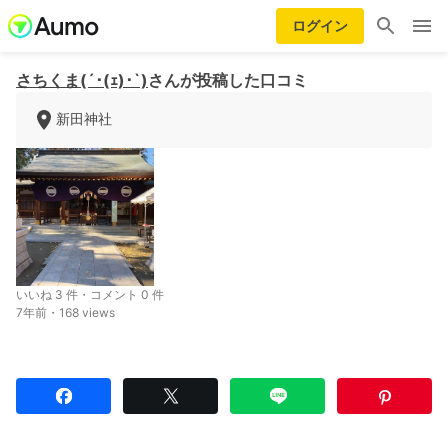
ログイン
さちくま(´･(ｪ)･`)
さんが投稿した口コミ
新田神社
いいね 3 件・コメント 0 件
7年前・168 views