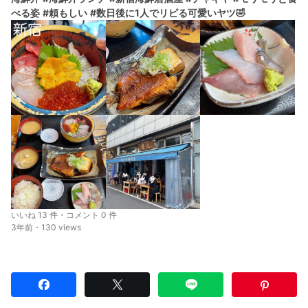
べる姿
#頼もしい
#数日後に1人でリピる可愛いヤツ🤣
いいね 13 件・コメント 0 件
3年前・130 views