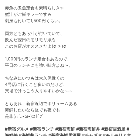
赤魚の煮魚定食も素晴らしき✨
煮汁がご飯キラーです🍚
刺身も付いて1,500円くらい。
両方ともあら汁が付いていて、
飲んだ翌日のモリモリ系💪
このお店がオススメだよ(૭ ᐕ)૭
1,000円のランチ定食もあるので、
平日のランチにも強い味方よね〜。
ちなみにいつもは大久保近くの
4号店に行くこと多いのだけど、
穴場でけっこう入りやすいかな~~~
ともあれ、新宿近辺でボリュームある
海鮮したいなら昼でも夜でも
是非(∩´｡•ω•)⊃ﾄﾞｿﾞｰ
#新宿グルメ
#新宿ランチ
#新宿海鮮
#新宿海鮮丼
#新宿居酒屋
#
海鮮丼
#海鮮丼ランチ
#新宿海鮮居酒屋
#チャギヤ
#モリモリと食