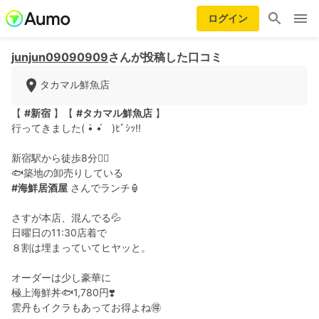
ログイン
junjun09090909
さんが投稿した口コミ
タカマル鮮魚店
【
#新宿
】【
#タカマル鮮魚店
】
行ってきました( •̀ •́ゞ)ﾋﾞｼｯ!!
新宿駅から徒歩8分🚶‍♀️
🐟築地の卸売りしている
#海鮮居酒屋
さんでランチ🏮
さすが本店、混んでる💦
日曜日の11:30店着で
８割は埋まっていてヒヤッと。
オーダーは少し豪華に
極上海鮮丼🐟1,780円❣️
雲丹もイクラもあってお得よね🉐