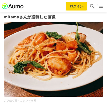
ログイン
mitama
さんが投稿した画像
いいね 0 件・コメント 0 件