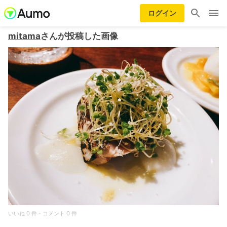
ログイン
mitama
さんが投稿した画像
いいね 0 件・コメント 0 件