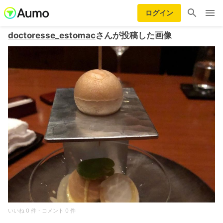
ログイン
doctoresse_estomac
さんが投稿した画像
いいね 0 件・コメント 0 件