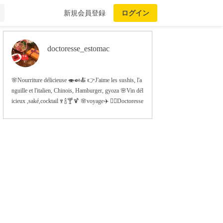
新規会員登録
ログイン
doctoresse_estomac
🌸Nourriture délicieuse 🍣🍛🍝 👉J'aime les sushis, l'a
nguille et l'italien, Chinois, Hamburger, gyoza 🌸Vin dél
icieux ,saké,cocktail🍷🍾🍸🍹 🌸voyage✈️ 👩‍⚕️Doctoresse