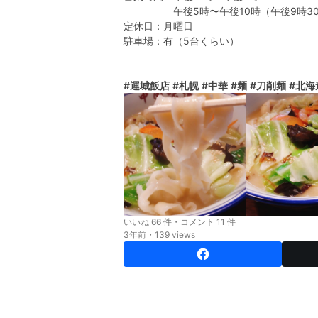
午後5時〜午後10時（午後9時30
定休日：月曜日
駐車場：有（5台くらい）
#運城飯店
#札幌
#中華
#麺
#刀削麺
#北海
いいね 66 件・コメント 11 件
3年前・139 views