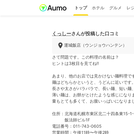
トップ
ホテル
グルメ
レ
くっしー
さんが投稿した口コミ
運城飯店（ウンジョウハンテン）
さて問題です。この料理の名前は？
ヒントは3枚目を見てね‼️
あまり、他のお店では見かけない麺料理で
麺はどちらかというと、うどんに近いです
長さや太さがバラバラで、長い麺、短い麺
薄い麺は、お餅がとけたような感じになり
量もとても多くて、お腹いっぱいになりま
住所：北海道札幌市東区北二十四条東15-1-
飯法師ビル1F
電話番号：011-743-0605
営業時間：午後11時〜午後2時