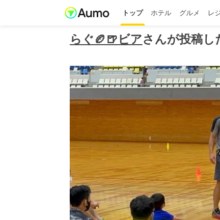
トップ
ホテル
グルメ
レ
らぐ🏉🍺ビア
さんが投稿し