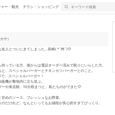
ジャー・観光
チラシ・ショッピング
 カヤ）
とついにきてしまった...長崎( *´艸`)♡
も待っている方、後からは電話オーダー済みで取りにいらした方。
ると、スペシャルバーガーとチキンカツバーガーとのこと。
う事で、スペシャルバーガー！
自販機が敷地内に立ち並ぶ。
ダーや来店順、10分程まつと、私たちのができた♡
と甘めのソース、フレッシュなお野菜。
うのだけれど、なんといってもお値段が良心的すぎてびっくり。