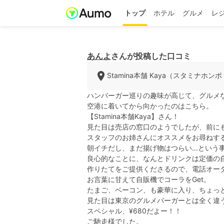
トップ
ホテル
グルメ
レ
あんよ
さんが投稿した口コミ
Stamina本舗 Kaya（スタミナホンポ
ハンバーガー巡りの趣味が高じて、グルメな友人
空港に着いてから向かったのはこちら。
【Stamina本舗Kaya】さん！
見た目は売店の窓口のようでしたが、前に
スタッフのお姉さんにオススメをお尋ねす
朝イチだし、まだ揚げ物はつらい...とい
良心的なことに、なんとドリンクは定価の
作りたてをご提供くださるので、電話オー
お言葉に甘えて自販機でコーラをGet。
たまご、ベーコン、も豪華に入り、ちょっ
見た目は東京のグルメバーガーとは全く違
スペシャル、¥680だよー！！
ご馳走様でした。