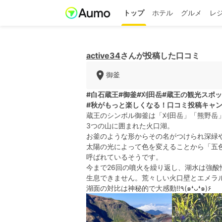
トップ
ホテル
グルメ
レ
active34
さんが投稿した口コミ
御釜
#白石蔵王
#御釜
#刈田岳
#蔵王の観光スポ
#秋がもっと楽しくなる！口コミ投稿キャ
蔵王のシンボル御釜は「刈田岳」「熊野岳
3つの山に囲まれた火口湖。
お釜のような形からその名がつけられ深緑
太陽の光によって色を変えることから「五
呼ばれているそうです。
今まで26回の噴火を繰り返し、湖水は強酸
生息できません。荒々しい火口壁とエメラル
湖面の対比は神秘的で大感動‼︎٩(๑❛ᴗ❛๑)۶