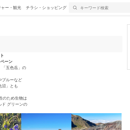
ジャー・観光
チラシ・ショッピング
ット
ンペーン
」「五色岳」の
やブルーなど
色沼」とも
性のため生物は
ド グリーンの