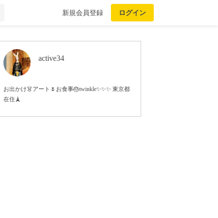
新規会員登録
ログイン
active34
お出かけ👗アート🌷お食事🎂twinkle✨✨✨ 東京都
在住🗼