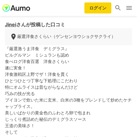
ログイン
Jinei
さんが投稿した口コミ
厳選洋食さくらい（ゲンセンヨウショクサクライ）
『厳選激うま洋食 デミグラス』
ビルグルマン ミシュランも認め
食べログ洋食百選 洋食さくらい
遂に実食！
洋食激戦区上野でザ！洋食を貫く
ひとつひとつ丁寧な下処理にこだわり
特にオムライスは昔ながらなんだけど
巧みの技が光る
ブイヨンで炊いた米に玄米、白米の3種をブレンドして炒めたケチ
ャップライス。
美しいばかりの黄金色のふわとろ卵で包まれ
じっくり煮詰めた秘伝のデミグラスソース
王道の美味さ！
そして