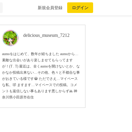
新規会員登録
ログイン
delicious_museum_7212
aumoをはじめて、数年が経ちました aumoから…
素敵な出会いがあり楽しませてもらってます
が！(T . T) 最近は、全くaumoを開けないとか、な
かなか投稿出来ない…その他、色々と不都合な事
がおきている様です😭 ただでさえ…マイペース
な私、🤣 ますます…マイペースでの投稿。コメ
ントも返信しない事もあります悪しからず🙏 神
奈川県小田原市在住