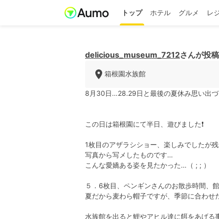
トップ
ホテル
グルメ
レ
delicious_museum_7212
さんが投稿
箱根園水族館
8月30日…28.29日と最後の夏休み思い出づ
この日は箱根園にて半日、遊びました❗️
1枚目のアザラシショー、楽しみでしたが残
写真から写メしたものです…
こんな愛嬌ある姿を見たかった…（ ; ; ）
５．6枚目、ペンギンさんのお散歩時間、館
夏だから麦わら帽子ですが、季節に合わせ
水族館を出ると鯉やアヒル達に餌をあげる