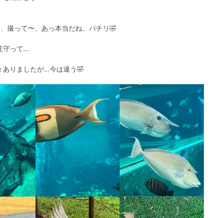
、撮って〜、あっ本当だね、パチリ🤣
見守って…
ありましたが…今は違う🤣