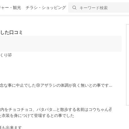
ジャー・観光
チラシ・ショッピング
した口コミ
くり🤣
念な事に中止でした😢アザラシの体調が良く無いとの事です…
内をチョコチョコ、パタパタ…と散歩する名前はコウちゃん✌️
た衣装を身につけて登場するとの事でした
事も出来ます