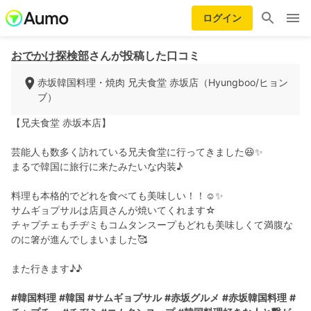
ログイン
おでかけ探検部
さんが投稿した口コミ
赤坂韓国料理・焼肉 兄夫食堂 赤坂店（Hyungboo/ヒョン
ブ）
【兄夫食堂 赤坂本店】
芸能人も数多く訪れている兄夫食堂に行ってきました😆✨
まるで韓国に旅行に来たみたいな内装♪
料理も本格的でどれを食べても美味しい！！☺️✨
サムギョプサルは店員さんが焼いてくれます☆
チャプチェもチヂミもコムタンスープもどれも美味しくて満腹な
のに箸が進んでしまいました🥰
また行きます♪♪
#韓国料理
#韓国
#サムギョプサル
#赤坂グルメ
#赤坂韓国料理
#