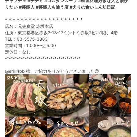
チャプチェ
#チヂミ
#コムタンスープ
#韓国料理好きな人と繋が
りたい
#芸能人
#芸能人も通う店
#えりの食いしん坊日記
*-*-*-*-*-*-*-*-*-*-*-*-*-*-*-*-*-*-*-*
店名：兄夫食堂 赤坂本店
住所：東京都港区赤坂2-13-17ミントミ赤坂2ビル1階、4階
TEL：03-5575-3883
営業時間：10:00〜翌5:00
定休日：なし
-*-*-*-*-*-*-*-*-*-*-*-*-*-*-*-*-*-*-*
@eriiii4bb 様、ご協力ありがとうございました😊