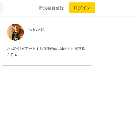
新規会員登録
ログイン
active34
お出かけ👗アート🌷お食事🎂twinkle✨✨✨ 東京都
在住🗼