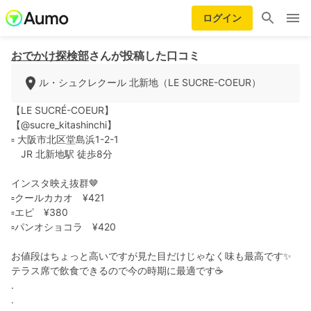
ログイン
おでかけ探検部
さんが投稿した口コミ
ル・シュクレクール 北新地（LE SUCRE-COEUR）
【LE SUCRÉ-COEUR】
【@sucre_kitashinchi】
▫︎ 大阪市北区堂島浜1-2-1
JR 北新地駅 徒歩8分
インスタ映え抜群🤎
▫︎クールカカオ ¥421
▫︎エピ ¥380
▫︎パンオショコラ ¥420
お値段はちょっと高いですが見た目だけじゃなく味も最高です✨
テラス席で飲食できるので今の時期に最適です☕️
.
.