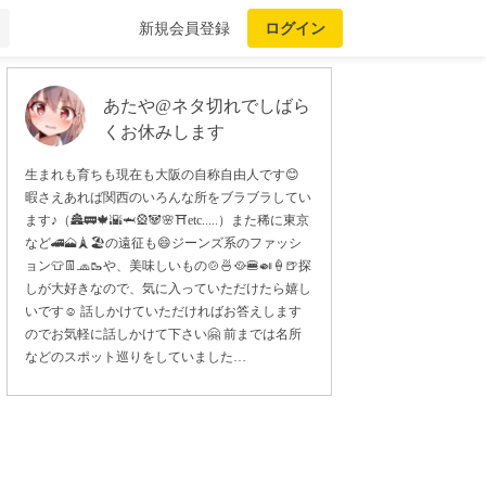
新規会員登録
ログイン
あたや@ネタ切れでしばら
くお休みします
生まれも育ちも現在も大阪の自称自由人です😊
暇さえあれば関西のいろんな所をブラブラしてい
ます♪（🏯🚃🍁🌇🦈🎡🐼🌸⛩etc.....）また稀に東京
など🚄🗻🗼🏖の遠征も😄ジーンズ系のファッシ
ョン👕👖🧢🥾や、美味しいもの🍲🍜🥘🍔🍛🍦🍺探
しが大好きなので、気に入っていただけたら嬉し
いです☺️ 話しかけていただければお答えします
のでお気軽に話しかけて下さい🤗 前までは名所
などのスポット巡りをしていました…